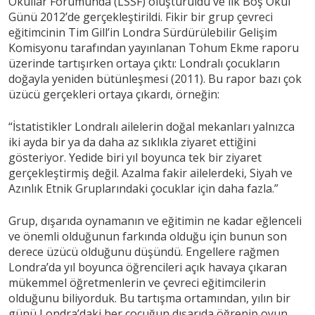
Okullar Forumunda (LSSF) oluşturuldu ve ilk Boş Okul
Günü 2012’de gerçekleştirildi. Fikir bir grup çevreci
eğitimcinin Tim Gill’in Londra Sürdürülebilir Gelişim
Komisyonu tarafından yayınlanan Tohum Ekme raporu
üzerinde tartışırken ortaya çıktı: Londralı çocukların
doğayla yeniden bütünleşmesi (2011). Bu rapor bazı çok
üzücü gerçekleri ortaya çıkardı, örneğin:
“İstatistikler Londralı ailelerin doğal mekanları yalnızca
iki ayda bir ya da daha az sıklıkla ziyaret ettiğini
gösteriyor. Yedide biri yıl boyunca tek bir ziyaret
gerçekleştirmiş değil. Azalma fakir ailelerdeki, Siyah ve
Azınlık Etnik Gruplarındaki çocuklar için daha fazla.”
Grup, dışarıda oynamanın ve eğitimin ne kadar eğlenceli
ve önemli olduğunun farkında olduğu için bunun son
derece üzücü olduğunu düşündü. Engellere rağmen
Londra’da yıl boyunca öğrencileri açık havaya çıkaran
mükemmel öğretmenlerin ve çevreci eğitimcilerin
olduğunu biliyorduk. Bu tartışma ortamından, yılın bir
günü Londra’daki her çocuğun dışarıda öğrenip oyun